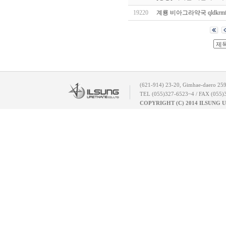
19220
계룡 비아그라약국 qldkrmfkd
(621-914) 23-20, Gimhae-daero 25
TEL (055)327-6523~4 / FAX (055)
COPYRIGHT (C) 2014 ILSUNG