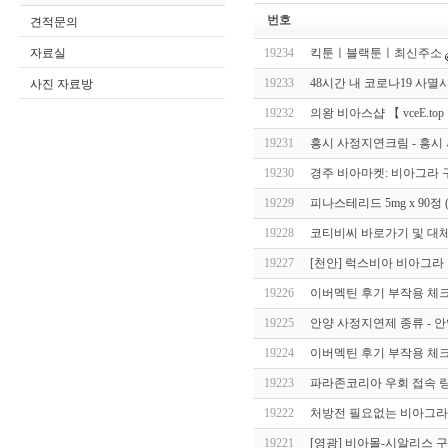
번호
견적문의
자료실
19234
킥툰ㅣ블랙툰ㅣ최신주소
19233
48시간 내 코로나19 사멸
사진 자료방
19232
의왕 비아스샵 【 vceE.top
19231
흥시 사정지연크림 - 흥시
19230
경주 비아마켓: 비아그라 구매 
19229
피나스테리드 5mg x 90정
19228
코티비씨 바로가기 및 대체
19227
[천안] 럭스비아 비아그라
19226
이버멕틴 후기 부작용 체크! -
19225
안양 사정지연제 종류 - 안양
19224
이버멕틴 후기 부작용 체크! -
19223
파라존코리아 우회 접속 링크
19222
처방전 필요없는 비아그라
19221
[영광] 비아몰-시알리스 