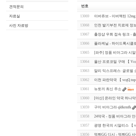
번호
견적문의
자료실
13069
이버쥬브 - 이버멕틴 12mg 
13068
인천 발기부전 치료제 정보 【 
사진 자료방
13067
출장샵 우회 접속 링크 - 
13066
플라케닐 - 하이드록시클로로
13065
[파주] 정품 비아그라 시
13064
울산 프로코밀 구매 【 Vcqq
13063
알리 익스프레스: 글로벌
13062
이천 파란약국 【 vcqQ.top
13061
뉴토끼 최신 주소
13060
[아산] 온라인 약국 하나
13059
구미 비아그라 qldkrmfk
13058
24약국 - 정품 비아그라 안
13057
광명 한국의 시알리스 【 veB
13056
먹튀GG 디시 - 먹튀GG 사