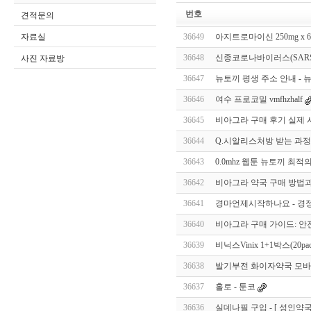
번호
견적문의
자료실
36649
아지트로마이신 250mg x 
36648
신종코로나바이러스(SARS-
사진 자료방
36647
뉴토끼 평생 주소 안내 - 뉴
36646
여수 프로코밀 vmfhzhalf
36645
비아그라 구매 후기 실제 사
36644
Q.시알리스처방 받는 과정
36643
0.0mhz 웹툰 뉴토끼 최
36642
비아그라 약국 구매 방법과
36641
경마언제시작하나요 - 경
36640
비아그라 구매 가이드: 안
36639
비닉스Vinix 1+1박스(20pac
36638
발기부전 화이자약국 모바일 
36637
홀로 - 툰코
36636
실데나필 구입 - [ 성인약국