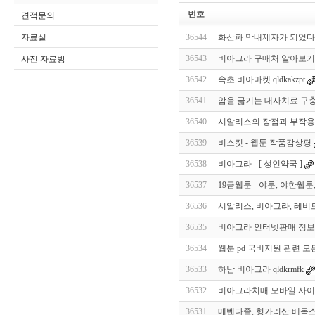
번호
견적문의
자료실
36544
화산파 막내제자가 되었다 
36543
비아그라 구매처 알아보기 
사진 자료방
36542
속초 비아마켓 qldkakzpt
36541
암을 굶기는 대사치료 구충제
36540
시알리스의 장점과 부작용
36539
비스킷 - 웹툰 작품감상평
36538
비아그라 - [ 성인약국 ]
36537
19금웹툰 - 야툰, 야한웹툰,
36536
시알리스, 비아그라, 레비
36535
비아그라 인터넷판매 정보 
36534
웹툰 pd 국비지원 관련 
36533
하남 비아그라 qldkrmfk
36532
비아그라치매 모바일 사이트 T
36531
메벤다졸, 헝가리산 베목스(