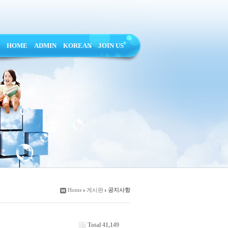
HOME
ADMIN
KOREAN
JOIN US
Home
게시판
공지사항
Total 41,149