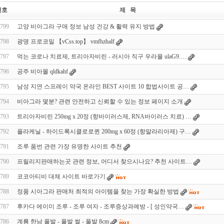
번호
제 목
799
고양 비아그라 구매 정보 남성 건강 & 활력 유지 방법
798
광명 프로코밀 【vCss.top】 vmfhzhalf
797
먹는 코로나 치료제, 트리아자비린 - 러시아 직구 우라몰 ulaG9.…
796
공주 비아몰 qldkahf
795
남성 지연 스프레이 약국 온라인 BEST 사이트 10 합법사이트 공…
794
비아그라 몇분? 관련 안전하고 신뢰할 수 있는 정보 페이지 소개
793
트리아자비린 250mg x 20정 (항바이러스제, RNA바이러스 치료) …
792
플라케닐 - 하이드록시클로로퀸 200mg x 60정 (항말라리아제) 구…
791
조루 품번 관련 가장 유명한 사이트 추천
790
프릴리지판매하는곳 관련 정보, 어디서 찾으시나요? 추천 사이트…
789
코코아티비 대체 사이트 바로가기
788
정품 시아그라 판매처 최적의 아이템을 찾는 가장 확실한 방법
787
후카다 에이미 조루 - 조루 여자 - 조루증상과예방 - [ 성인약국…
786
계룡 한남 풀발 - 풀발 썰 - 풀발 8cm