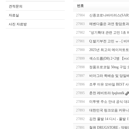
번호
견적문의
자료실
27904
신종코로나바이러스(SARS-
27903
메벤다졸은 과연 항암효과가 
사진 자료방
27902
"성기확대 관련 고민 1초
27901
Q.발기부전 고민 ㅠ - [ 비
27900
2025년 최고의 메이저토토
27899
섹스드롭(D8) 2+2병 【vcsS
27898
정품프로코밀 50mg 구입 모
27897
비아그라 퀵배송 및 당일
27896
조루 이유 모바일 BEST 
27895
춘천 레비트라 fpqlxmfk
27894
미투벳 주소 안내 공식 대피
27893
대한민국 링크모음 커뮤니티 
27892
김천 풀발 14 디시 - 풀발 1
27891
철원 DRUGSTORE - 약팜온