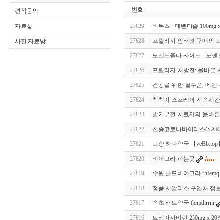
번호
견적문의
자료실
27829
버목스 - 메벤다졸 100mg 
27828
프릴리지 인터넷 구매의 
사진 자료방
27827
토렌트좋다 사이트 - 토렌트
27826
프릴리지 처방전: 올바른
27825
건강을 위한 필수품, 메벤
27824
칙칙이 스프레이 지속시간 
27823
발기부전 치료제의 올바른
27822
신종코로나바이러스(SARS-
27821
고양 하나약국 【veBb.top
27820
비아그라 파는곳
27819
수원 골드비아그라 rhfemqld
27818
정품 시알리스 구입처 정
27817
속초 러브약국 fjqmdirrnr
27816
트리아자비린 250mg x 2