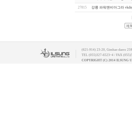
27815
강릉 파워맨비아그라 vkdnjao
(621-914) 23-20, Gimhae-daero 25
TEL (055)327-6523~4 / FAX (055)
COPYRIGHT (C) 2014 ILSUNG