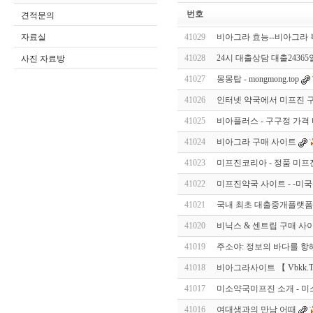
번호
견적문의
자료실
41029
비아그라 효능--비아그라 복용
41028
24시 대출상담 대출2436
사진 자료방
41027
몽몽탑 - mongmong.top
41026
인터넷 약국에서 미프진 구
41025
비아플러스 - 구구정 가격 비
41024
비아그라 구매 사이트
41023
미프진코리아 - 정품 미프
41022
미프진약국 사이트 - -미국산 
41021
국내 최초 대출중개플랫폼
41020
비닉스 & 센트립 구매 사이트
41019
주소야: 정보의 바다를 항
41018
비아그라사이트 【 Vbkk.T
41017
미소약국미프진 소개 - 
41016
여대생과의 만남 어때