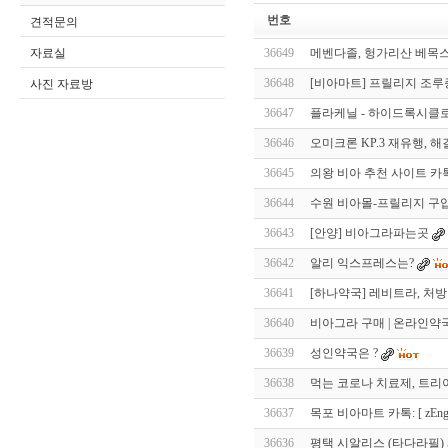
번호
견적문의
자료실
36649
메벤다졸, 헝가리산 베목스(
36648
[비아마트] 프릴리지 조루증: 
사진 자료방
36647
플라케닐 - 하이드록시클로로
36646
오미크론 KP.3 재유행, 
36645
의왕 비아 추천 사이트 카톡: [
36644
수원 비아몰-프릴리지 구입 【 
36643
[안양] 비아그라파는곳
36642
알리 익스프레스는?
36641
[하나약국] 레비트라, 처
36640
비아그라 구매 | 온라인약
36639
성인약국은 ?
36638
먹는 코로나 치료제, 트리아
36637
목포 비아마트 카톡: [ zEng5
36636
평택 시알리스 (타다라필) 5mg, 