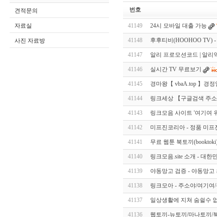
번호
견적문의
자료실
41149
24시 모바일 대출 가능
41148
후후티비(HOOHOO TV) - ho
사진 자료방
41147
알리 프로모션코드 | 알리
41146
실시간 TV 무료보기
41145
경마왕【 vbaA.top 】경
41144
링크세상 【구글검색 주소
41143
링크모음 사이트 '여기여 
41142
미프진코리아 - 정품 미프
41141
무료 웹툰 북토끼(bookto
41140
링크모음.site 소개 - 
41139
야동망고 검증 - 야동망고 최
41138
링크모아 - 주소야/여기여/
41137
일상생활에 지쳐 숨쉴수 없
41136
웹토끼-뉴토끼/마나토끼/