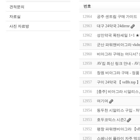
번호
견적문의
자료실
12964
공주 센트립 구매 가이드 【 v
12963
대구 24약국 24dirrnr
사진 자료방
12962
성인약국 폭탄세일 1+1 ★정
12961
군산 파워맨비아그라 vkdnjao
12960
비아그라 구매는 어디서? 성
12959
AV킴 최신 링크 안내 - A
12958
창원 비아그라 구매 - 정품 비
12957
구미 24약국 【 veBb.top 】 2
12956
[충주] 비아그라 시알리스
12955
여기여
12954
동두천 시알리스 구입 - 
12953
호두코믹스 시즌2
12952
평창 파워맨비아그라 【vBqq.to
12951
스페니쉬 플라이 자주 먹으