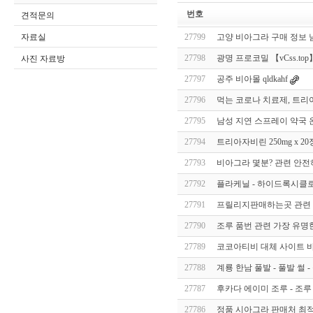
번호
견적문의
자료실
27799
고양 비아그라 구매 정보 남
27798
광명 프로코밀 【vCss.top】 
사진 자료방
27797
공주 비아몰 qldkahf
27796
먹는 코로나 치료제, 트리아
27795
남성 지연 스프레이 약국 온
27794
트리아자비린 250mg x 2
27793
비아그라 몇분? 관련 안전
27792
플라케닐 - 하이드록시클로로
27791
프릴리지판매하는곳 관련 
27790
조루 품번 관련 가장 유명
27789
코코아티비 대체 사이트 
27788
계룡 한남 풀발 - 풀발 썰 - 
27787
후카다 에이미 조루 - 조루
27786
정품 시아그라 판매처 최적