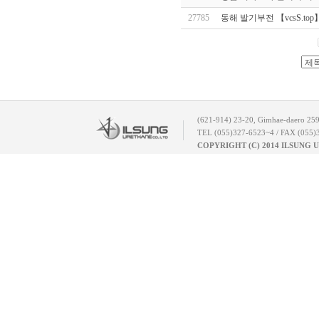
27785
동해 발기부전 【vcsS.top】 q
(621-914) 23-20, Gimhae-daero 25
TEL (055)327-6523~4 / FAX (055)
COPYRIGHT (C) 2014 ILSUNG