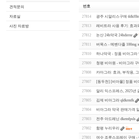
번호
견적문의
자료실
27814
광주 시알리스구매 tldkffltm
27813
레비트라 사용 후기: 효과와
사진 자료방
27812
논산 24h약국 24hdirrnr
27811
버목스 - 메벤다졸 100mg 
27810
하나약국 - 정품 비아그라 및 
27809
청평 비아원 - 비아그라 
27808
카마그라: 효과, 부작용,
27807
[동두천] [비아몰] 정품 
27806
알리 익스프레스, 2025년
27805
김제 비아그라 qldkrmfk
27804
비아그라 약국 판매가격 알
27803
전주 아드레닌 dkemfpsls
27802
함평 누리우리
27801
여수 조루스프레이 구매 - 