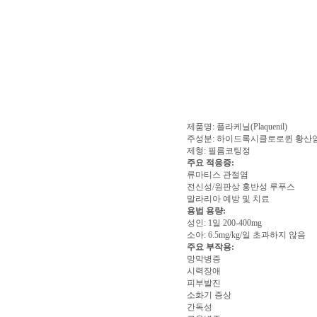
제품명: 플라케닐(Plaquenil)
주성분: 하이드록시클로로퀸 황산염 
제형: 필름코팅정
주요 적응증:
류마티스 관절염
전신성/원판상 홍반성 루푸스
말라리아 예방 및 치료
용법 용량:
성인: 1일 200-400mg
소아: 6.5mg/kg/일 초과하지 않음
주요 부작용:
망막병증
시력장애
피부발진
소화기 증상
간독성