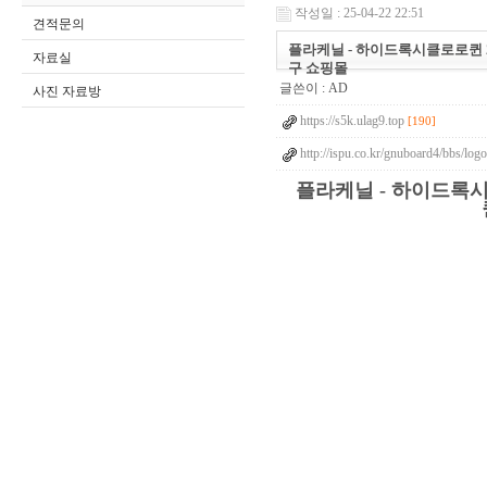
작성일 : 25-04-22 22:51
견적문의
플라케닐 - 하이드록시클로로퀸 20
자료실
구 쇼핑몰
글쓴이 :
AD
사진 자료방
https://s5k.ulag9.top
[190]
http://ispu.co.kr/gnuboard4/bbs/lo
플라케닐 - 하이드록시클