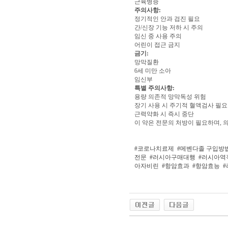
근육병증
주의사항:
정기적인 안과 검진 필요
간/신장 기능 저하 시 주의
임신 중 사용 주의
어린이 접근 금지
금기:
망막질환
6세 미만 소아
임신부
특별 주의사항:
용량 의존적 망막독성 위험
장기 사용 시 주기적 혈액검사 필요
근력약화 시 즉시 중단
이 약은 전문의 처방이 필요하며, 
#코로나치료제
#메벤다졸 구입방
전문
#러시아구매대행
#러시아역
아자비린
#항암효과
#항암효능
#