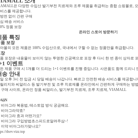
VIAMALL 소개
IAMALL은 다양한 수입산 발기부전 치료제와 조루 제품을 취급하는 종합 쇼핑몰로,
비스를 제공합니다.
방전 없이 간편 구매
심 배송 서비스
00% 정품 보장
온라인 스토어 방문하기
제품 특징
품 보장
아몰의 모든 제품은 100% 수입산으로, 국내에서 구할 수 없는 정품만을 취급합니다.
포장
품 포장은 내용물이 보이지 않는 투명한 긴공팩으로 포장 후 다시 한 번 종이 상자로
1+1 이벤트
든 제품 구매 시 1개를 더 드리는 1+1 이벤트를 진행 중입니다. 사은품도 함께 드리니
배송 안내
일 오후 3시 전 입금 시 당일 배송이 나갑니다. 빠르고 안전한 배송 서비스를 제공합니
릴리지와 씨알리스 등 발기부전 및 조루 치료제를 온라인에서 간편하게 구매하는 방법
 구매 사이트, 온라인 정품 씨알리스, 발기부전 치료제, 조루 치료제, VIAMALL
식iN
. 비아그라 복용법, 테스토업 방식 궁금해요.
. 비아그라약효?
. 비아그라 효과 어떤가요?
. 비아그라 구입방법초스피드로알려주삼~!
. 이약 비아그라가맞나요?
tps://dsev.vizz.top