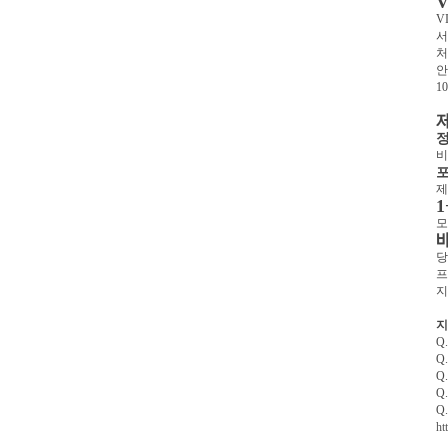
V
서
처
안
1
정
비
제
모
당
프
지
지
Q
Q
Q
Q
Q
ht