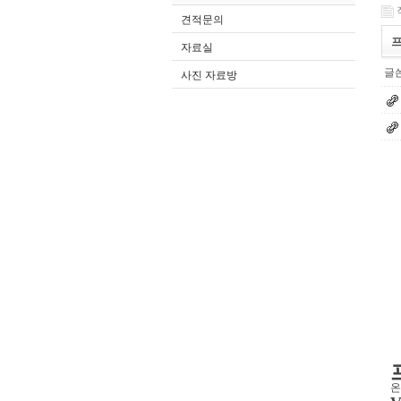
견적문의
프
자료실
글쓴
사진 자료방
온