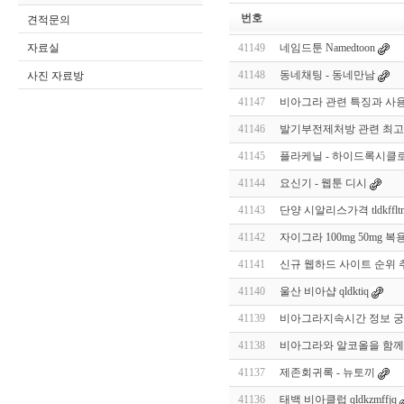
번호
견적문의
자료실
41149
네임드툰 Namedtoon
41148
동네채팅 - 동네만남
사진 자료방
41147
비아그라 관련 특징과 사용
41146
발기부전제처방 관련 최고
41145
플라케닐 - 하이드록시클로로
41144
요신기 - 웹툰 디시
41143
단양 시알리스가격 tldkffltm
41142
자이그라 100mg 50mg 
41141
신규 웹하드 사이트 순위 추
41140
울산 비아샵 qldktiq
41139
비아그라지속시간 정보 궁
41138
비아그라와 알코올을 함께
41137
제존회귀록 - 뉴토끼
41136
태백 비아클럽 qldkzmffjq