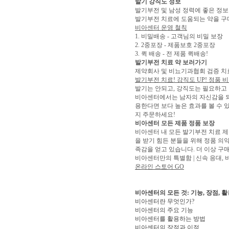
발기 강직도 정보
발기부전 및 남성 정력에 좋은 정보를
발기부전 치료에 도움되는 약을 구
비아센터 운영 철칙
1. 비밀배송 - 고객님의 비밀 보장
2. 2중포장 - 제품보호 2중포장
3. 퀵 배송 - 전 제품 퀵배송!
발기부전 치료 약 보러가기
제약회사 및 비뇨기과협회 검증 치료
발기부전 치료! 강직도 UP! 정품
발기는 안되고, 강직도는 필요하고 
비아센터에서는 남자의 자신감을 되
용한다면 보다 높은 효과를 볼 수 
지 주문하세요!
비아센터 모든 제품 정품 보장
비아센터 내 모든 발기부전 치료 제
을 받기 힘든 분들을 위해 정품 의
족감을 얻고 있습니다. 더 이상 구매
비아센터만의 특별함 | 신속 응대, 비
온라인 스토어 GO
비아센터의 모든 것: 기능, 장점, 
비아센터란 무엇인가?
비아센터의 주요 기능
비아센터를 활용하는 방법
비아센터의 장점과 이점