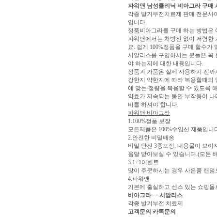
파워맨 남성클리닉 비아그라 구매
각종 발기부전치료제 판매 전문사이
입니다.
정품비아그라를 구매 하는 방법은 
파워맨에서는 처방전 없이 저렴한 
요. 쉽게 100%정품을 구매 할수
시알리스를 구입하시는 분들은 꼭 
야 하는지에 대한 내용입니다.
정품과 가품은 실제 사용하기 전까
강한지 약한지에 따라 복용할때의 
에 맞는 정량을 복용할 수 있도록 
약효가 지속되는 동안 부작용이 나
비를 하셔야 합니다.
파워맨 비아그라
1.100%정품 보장
모든제품은 100%수입산 제품입니
2.안전한 비밀배송
비밀 안전 3중포장, 내용물이 보
음달 받아보실 수 있습니다.(모든 배
3.1+1이벤트
많이 주문하시는 경우 사은품 랜덤
4.파워맨
기본에 출실하고 센스 있는 쇼핑몰
비아그라 - - 시알리스
각종 발기부전 치료제
고객문의 카톡문의