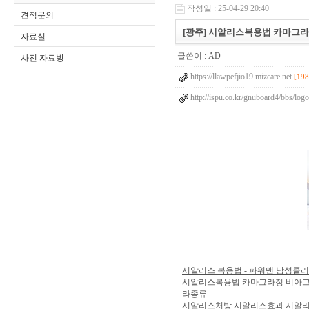
작성일 : 25-04-29 20:40
견적문의
[광주] 시알리스복용법 카마그
자료실
글쓴이 :
AD
사진 자료방
https://llawpefjio19.mizcare.net
[198
http://ispu.co.kr/gnuboard4/bbs/log
시알리스 복용법 - 파워맨 남성클리
시알리스복용법 카마그라정 비아그
라종류
시알리스처방 시알리스효과 시알