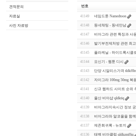
번호
견적문의
자료실
41149
네임드툰 Namedtoon
41148
동네채팅 - 동네만남
사진 자료방
41147
비아그라 관련 특징과 사용
41146
발기부전제처방 관련 최고
41145
플라케닐 - 하이드록시클로로
41144
요신기 - 웹툰 디시
41143
단양 시알리스가격 tldkffltm
41142
자이그라 100mg 50mg 
41141
신규 웹하드 사이트 순위 추
41140
울산 비아샵 qldktiq
41139
비아그라지속시간 정보 궁
41138
비아그라와 알코올을 함께
41137
제존회귀록 - 뉴토끼
41136
태백 비아클럽 qldkzmffjq