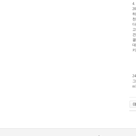
4
2
하
천
다
고
건
결
대
키
2
그
m