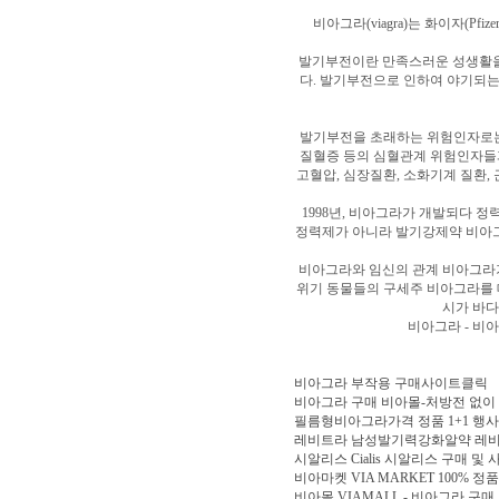
비아그라(viagra)는 화이자(
발기부전이란 만족스러운 성생활을
다. 발기부전으로 인하여 야기되는
발기부전을 초래하는 위험인자로는 당
질혈증 등의 심혈관계 위험인자들과
고혈압, 심장질환, 소화기계 질환,
1998년, 비아그라가 개발되다 
정력제가 아니라 발기강제약 비아그
비아그라와 임신의 관계 비아그라
위기 동물들의 구세주 비아그라를 
시가 바다
비아그라 - 비
비아그라 부작용 구매사이트클릭
비아그라 구매 비아몰-처방전 없이
필름형비아그라가격 정품 1+1 행사
레비트라 남성발기력강화알약 레
시알리스 Cialis 시알리스 구매 및 
비아마켓 VIA MARKET 100% 정품
비아몰 VIAMALL - 비아그라 