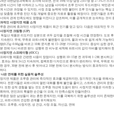
024년 대한남성과학회의 조사에 따르면, 전국 19세 이상 남성 2,037명 중 27.5%가 
관계 시간이 5분 이하라고 느끼는 남성들 사이에서 조루 인식이 두드러졌다. 박민관 
계 시간은 과장될 수 있지만, 사정 조절 능력에 대한 불만이 조루 인식을 높이는 핵심 
성 맞춤형 조루증 진단 지침 개발에 중요한 자료로 활용될 예정이다. 전문가들은 조루
너와의 관계 만족도에도 영향을 미친다고 강조하며, 이를 공개적으로 논의하는 것이 
과적인 사정지연 제품 소개
루증 관리에 효과적인 사정지연 제품이 최근 인기를 얻고 있다. 다음은 대표적인 두 
. 사정지연 크림형 (12P)
 독일산 제품은 리도카인 성분으로 귀두 감각을 조절해 사정 시간을 연장한다. 도포 후 1
 지속된다. 무색, 무취로 파트너에게 불편함이 없으며, 물과 비누로 쉽게 세척 가능하다.
량(0.25g~0.66g)을 바르고 10회 문지른 뒤 15~20분 기다리는 것이다. 증상이 심한 경
0분 전에 다시 바르면 된다. 성행위 전 비누로 세척해 파트너의 감각 마비를 방지해야 한
. 사정지연 스프레이형 (45CC)
프레이형 제품은 간편한 사용이 장점이다. 성행위 10~15분 전 귀두에 1~2회 분사하고 5
. 효과는 최대 3시간 지속되며, 컴팩트한 디자인으로 휴대가 편리하다. 무색, 무취로
한 경우, 30분 전에 분사 후 씻어내고 10분 전에 다시 분사하는 방식이 효과적이다. 
하다.
 나은 연애를 위한 실용적 솔루션
정지연 제품은 조루증 관리에 즉각적인 효과를 제공하지만, 장기적인 개선을 위해서는
하다. 전문가들은 파트너와의 열린 대화를 통해 불안을 줄이고, 스트레스 관리와 운동
다. 또한 성적 경험을 쌓는 것도 조루증 개선에 도움이 된다. 사정지연 제품은 이러한
휘하며, 연인과의 특별한 순간을 더 오래, 더 만족스럽게 만들어준다.
루증은 많은 남성들이 겪는 흔한 문제지만, 이를 극복하기 위한 솔루션은 이미 존재한
고, 파트너와의 건강한 관계를 유지해보자.
워드: 조루증, 사정지연, 성 건강, 사정 조절, 자신감, 연애