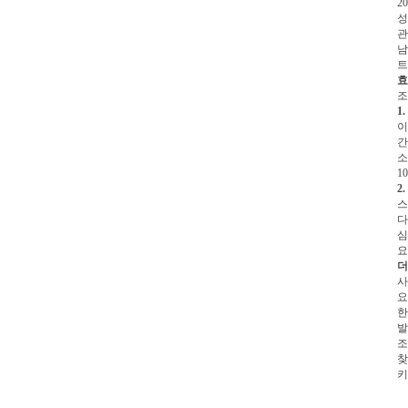
2
성
관
남
트
효
조
1
이
간
소
1
2
스
다
심
요
더
사
요
한
발
조
찾
키