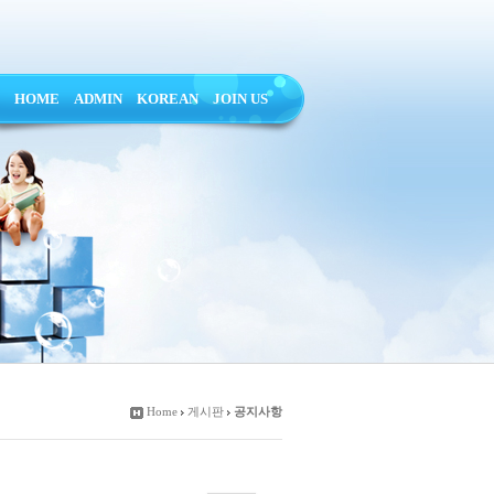
HOME
ADMIN
KOREAN
JOIN US
Home
게시판
공지사항