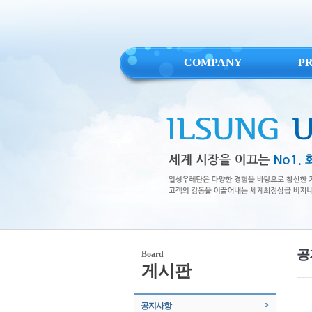
COMPANY
P
공
Board
게시판
공지사항