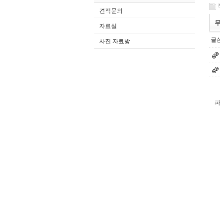
견적문의
무
자료실
글쓴
사진 자료방
파