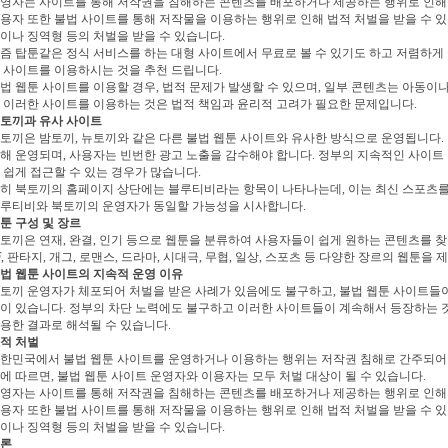
영자는 사이트를 통해 저작권을 침해하는 콘텐츠를 배포하거나 제공하는 행위로 인해 
용자 또한 불법 사이트를 통해 저작물을 이용하는 행위로 인해 법적 처벌을 받을 수 있
이나 징역형 등의 처벌을 받을 수 있습니다.
즘 탑툰같은 정식 서비스를 하는 대형 사이트에서 무료로 볼 수 있기도 하고 저렴하게 
 사이트를 이용하시는 것을 추천 드립니다.
법 웹툰 사이트를 이용할 경우, 법적 문제가 발생할 수 있으며, 일부 콘텐츠는 아동이
 이러한 사이트를 이용하는 것은 법적 책임과 윤리적 고려가 필요한 문제입니다.
토끼과 유사 사이트
토끼은 밤토끼, 뉴토끼와 같은 다른 불법 웹툰 사이트와 유사한 방식으로 운영됩니다.
해 운영되며, 사용자는 빈번한 광고 노출을 감수해야 합니다. 정부의 지속적인 사이트
 쉽게 접근할 수 있는 경우가 많습니다.
히 북토끼의 홈페이지 상단에는 블루티비라는 항목이 나타나는데, 이는 최신 스포츠를
루티비와 북토끼의 운영자가 동일할 가능성을 시사합니다.
툰 구성 및 장르
토끼은 연재, 완결, 인기 등으로 웹툰을 분류하여 사용자들이 쉽게 원하는 콘텐츠를 찾을
F, 판타지, 개그, 로맨스, 드라마, 시대극, 무협, 일상, 스포츠 등 다양한 장르의 웹툰을
법 웹툰 사이트의 지속적 운영 이유
토끼 운영자가 체포되어 처벌을 받은 사례가 있음에도 불구하고, 불법 웹툰 사이트들이
이 있습니다. 정부의 차단 노력에도 불구하고 이러한 사이트들이 계속해서 등장하는 
용한 결과로 해석될 수 있습니다.
적 처벌
한민국에서 불법 웹툰 사이트를 운영하거나 이용하는 행위는 저작권 침해로 간주되어 
에 따르면, 불법 웹툰 사이트 운영자와 이용자는 모두 처벌 대상이 될 수 있습니다.
영자는 사이트를 통해 저작권을 침해하는 콘텐츠를 배포하거나 제공하는 행위로 인해 
용자 또한 불법 사이트를 통해 저작물을 이용하는 행위로 인해 법적 처벌을 받을 수 있
이나 징역형 등의 처벌을 받을 수 있습니다.
론