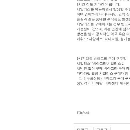
1시간 정도 기다려야 합니다.
시알리스를 복용하면서 발생할 수 있
이며 경미하게 나타나지만, 만약 심
손실과 같은 중대한 부작용도 발생
시알리스를 구매하려는 경우 반드시
가능성이 있으며, 이는 건강에 심각
방전을 받아 공식적인 약국 혹은 
키워드: 시알리스, 타다라필, 성기능
1+1진행중 비아그라 구매 구구정
시알리스' '비아그라'시알리스 2
처방전 없이 구매 비아그라 구매 
타다라필 필름 시알리스 구매대행
（1+1 무료상담) 비아그라 구매 구
성인약국
비아탑
비아센터
맨케
1l3n3w4