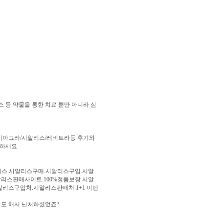
 등 약물을 통한 치료 뿐만 아니라 심
 비아그라/시알리스/레비트라등 후기와
용하세요
스.시알리스구매.시알리스구입.시알
리스판매사이트.100%정품보장 시알
리스구입처.시알리스판매처 1+1 이벤
기도 해서 난처하셨었죠?