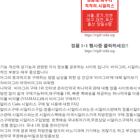
https://vip8.vekk.top
정품 1+1 행사중 클릭하세요!!
https://vip8.vekk.top
기능 개선제 성기능과 관련된 지식 정보를 공유하는 사이트 입니다. 비아그라, 시알리스
적인 부분도 매우 중요합니다
아그라 효과적으로 구매하는 방법 남성을 위한 성 건강과 '비아그라'에 대해 알아보기
자비아그라 약국비아그라 파워맨
나약국 : 비아그라 구매 1위 인터넷 온라인약국 하나약국 판매 대행 정품 사이트에서
방전 없이 쉽게 구매가능하며,재구매율 1위, 빠른 퀵배송을 제공하는 하나약국을 이
아몰 비아몰 (VIAMALL)에서 비아그라 구매하기
알리스 Cialis 시알리스 구매 및 사용에 대한 FAQ
알리스구매-시알리스구입-정품시알리스-시알리스파는곳-시알리스판매처 정품시알리
스판매.시알리스파는곳.시알리스퀵배송.미국시알리스가격.처방전없이 구매.정품시알
스구매방법.시알리스구입방법. 로켓배송.국내최저가격,무료상담.시알리스구매처.시알
 진행 중입니다. 국내 1위 정품 온라인약국
아그라 구매 경로 매번 처방전을 받으러 비뇨기과에 가기에는 귀찮기도 하고 부끄럽
란약국 무료배송/비밀포장/정품보장