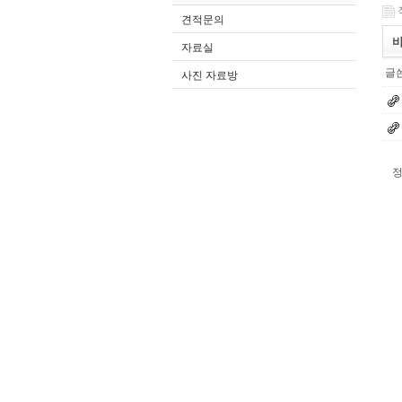
견적문의
바
자료실
글쓴
사진 자료방
정