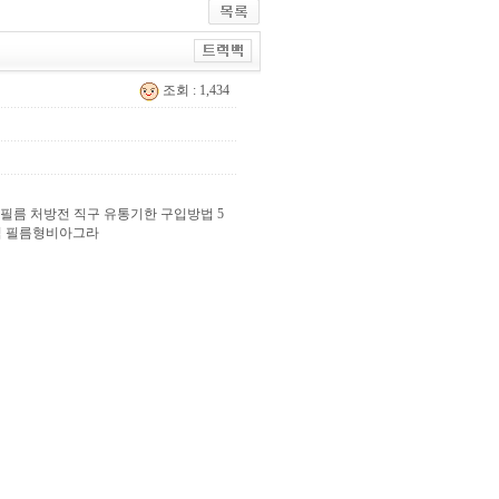
조회 : 1,434
 필름 처방전 직구 유통기한 구입방법 5
는비아크림 필름형비아그라