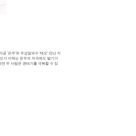
 '은우'와 우성알파수 '태오' 만난 지
 태오가 이제는 은우의 자극에도 발기가
과연 두 사람은 권태기를 극복할 수 있