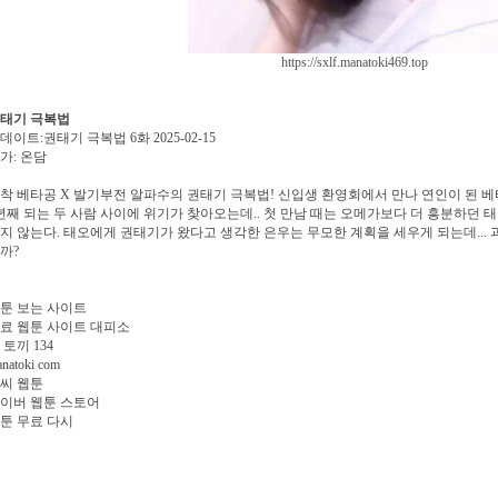
https://sxlf.manatoki469.top
태기 극복법
데이트:권태기 극복법 6화 2025-02-15
가: 온담
착 베타공 X 발기부전 알파수의 권태기 극복법! 신입생 환영회에서 만나 연인이 된 베타공
년째 되는 두 사람 사이에 위기가 찾아오는데.. 첫 만남 때는 오메가보다 더 흥분하던
지 않는다. 태오에게 권태기가 왔다고 생각한 은우는 무모한 계획을 세우게 되는데... 
까?
툰 보는 사이트
료 웹툰 사이트 대피소
 토끼 134
natoki com
씨 웹툰
이버 웹툰 스토어
툰 무료 다시