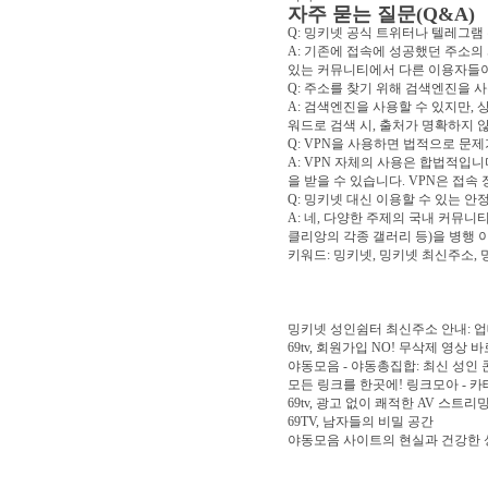
자주 묻는 질문(Q&A)
Q: 밍키넷 공식 트위터나 텔레그램
A: 기존에 접속에 성공했던 주소의
있는 커뮤니티에서 다른 이용자들이
Q: 주소를 찾기 위해 검색엔진을 
A: 검색엔진을 사용할 수 있지만,
워드로 검색 시, 출처가 명확하지 
Q: VPN을 사용하면 법적으로 문제
A: VPN 자체의 사용은 합법적입
을 받을 수 있습니다. VPN은 접
Q: 밍키넷 대신 이용할 수 있는 
A: 네, 다양한 주제의 국내 커뮤
클리앙의 각종 갤러리 등)을 병행 
키워드: 밍키넷, 밍키넷 최신주소, 
밍키넷 성인쉼터 최신주소 안내: 
69tv, 회원가입 NO! 무삭제 영상 
야동모음 - 야동총집합: 최신 성인
모든 링크를 한곳에! 링크모아 - 
69tv, 광고 없이 쾌적한 AV 스트리
69TV, 남자들의 비밀 공간
야동모음 사이트의 현실과 건강한 