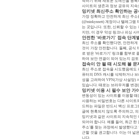
속하기 위해 새로운 도메인을 등록
사이트의 생존과 정보 공유의 지속
밍키넷 최신주소 확인하는 공
가장 정확하고 안전하게 최신 주소
(@minkynnett) 계정이나 텔
는 곳입니다. 또한, 신뢰할 수 있
지만, 이 경우 악성 링크나 피싱 
안전한 '바로가기' 접속 단계
최신 주소를 확인했다면, 안전하게
것이 가장 안전합니다. 둘째, 공
로 받은 '바로가기' 링크를 함부로 
하여 보안 연결이 되어 있는지 검
접속이 안 될 때 시도해 볼 문
최신 주소로 접속을 시도했음에도 페
퓨터의 DNS 캐시를 삭제하거나 브
성을 고려하여 VPN(가상 사설망) 
있습니다. 때로는 브라우저를 변경(
밍키넷 이용 시 필수 보안 가
변동성이 있는 사이트를 이용할 때
사용하는 비밀번호는 다른 사이트와 
드하는 파일은 반드시 백신 프로그
글에 현혹되지 않도록 주의하고, 
밍키넷과 같은 사이트의 지속적인 
되어야 합니다. 예를 들어, 최근 한
주소'를 찾는 과정에서 발생했다고 
근할 것을 권고합니다. 이는 더 
니다.