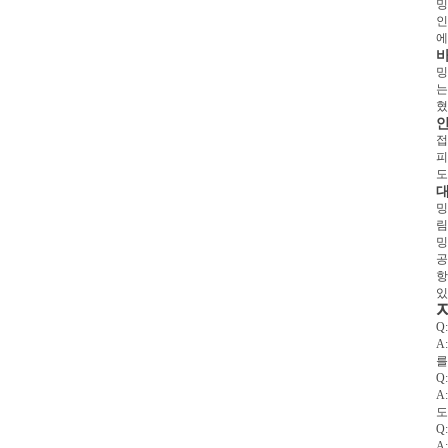
밍
인
에
바
밍
는
혔
안
접
피
도
대
밍
림
밍
공
항
있
Q
A
를
Q
A
도
Q
A