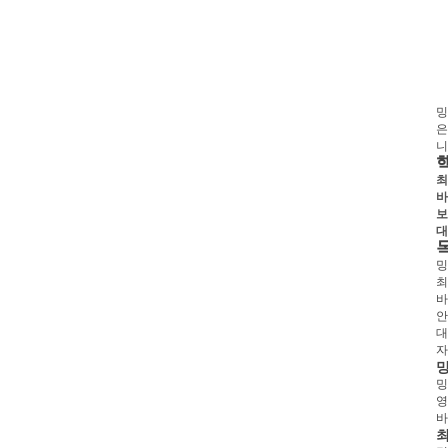
밍
은
니
최
바
보
대
밍
최
바
안
대
자
밍
영
바
최