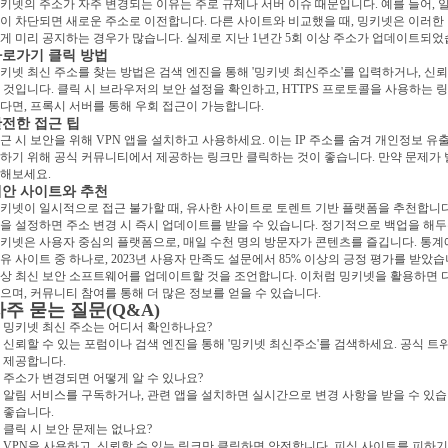
키넷의 주소가 자주 변경되는 이유는 주로 규제나 서버 이슈 때문입니다. 예를 들어, 
이 차단되면 새로운 주소로 이전합니다. 다른 사이트와 비교했을 때, 밍키넷은 이러한
게 미리 공지하는 경우가 많습니다. 실제로 지난 1년간 5회 이상 주소가 업데이트되었
로가기 클릭 방법
키넷 최신 주소를 찾는 방법은 검색 엔진을 통해 '밍키넷 최신주소'를 입력하거나, 신
 것입니다. 클릭 시 브라우저의 보안 설정을 확인하고, HTTPS 프로토콜을 사용하는 
다면, 프록시 서버를 통해 우회 접근이 가능합니다.
전한 접근 팁
근 시 보안을 위해 VPN 앱을 설치하고 사용하세요. 이는 IP 주소를 숨겨 개인정보 유
하기 위해 공식 커뮤니티에서 제공하는 링크만 클릭하는 것이 좋습니다. 만약 문제가
해보세요.
안 사이트와 추천
키넷이 일시적으로 접근 불가할 때, 유사한 사이트로 토렌트 기반 플랫폼을 추천합니다
을 설정하면 주소 변경 시 즉시 업데이트를 받을 수 있습니다. 정기적으로 백업을 해두
키넷은 사용자 중심의 플랫폼으로, 매일 수천 명의 방문자가 콘텐츠를 즐깁니다. 통계에
유 사이트 중 하나로, 2023년 사용자 만족도 설문에서 85% 이상의 긍정 평가를 받았
상 최신 보안 소프트웨어를 업데이트할 것을 조언합니다. 이처럼 밍키넷을 활용하면 
으며, 커뮤니티 참여를 통해 더 많은 정보를 얻을 수 있습니다.
자주 묻는 질문(Q&A)
: 밍키넷 최신 주소는 어디서 확인하나요?
: 신뢰할 수 있는 포럼이나 검색 엔진을 통해 '밍키넷 최신주소'를 검색하세요. 공식
 제공합니다.
: 주소가 변경되면 어떻게 알 수 있나요?
: 알림 서비스를 구독하거나, 관련 앱을 설치하면 실시간으로 변경 사항을 받을 수 있습
 좋습니다.
: 클릭 시 보안 문제는 없나요?
: VPN을 사용하고, 신뢰할 수 있는 링크만 클릭하면 안전합니다. 피싱 사이트를 피하기